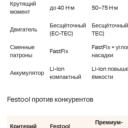
Крутящий
до 40 Н·м
50–75 Н·м
момент
Бесщёточный
Бесщёточный
Двигатель
(EC-TEC)
TEC)
Сменные
FastFix + угл
FastFix
патроны
насадки
Li-Ion
Li-Ion повыш
Аккумулятор
компактный
ёмкости
Festool против конкурентов
Премиум-
Критерий
Festool