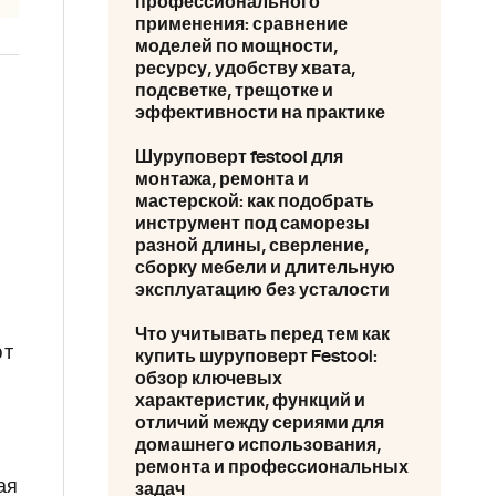
профессионального
применения: сравнение
моделей по мощности,
ресурсу, удобству хвата,
подсветке, трещотке и
эффективности на практике
Шуруповерт festool для
монтажа, ремонта и
мастерской: как подобрать
инструмент под саморезы
разной длины, сверление,
сборку мебели и длительную
эксплуатацию без усталости
Что учитывать перед тем как
ют
купить шуруповерт Festool:
обзор ключевых
характеристик, функций и
отличий между сериями для
домашнего использования,
ремонта и профессиональных
ая
задач