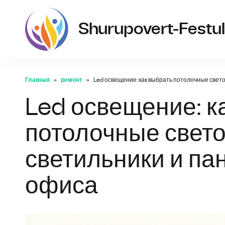
Shurupovert-Festul
Главная
ремонт
Led освещение: как выбрать потолочные свет
Led освещение: к
потолочные свет
светильники и па
офиса