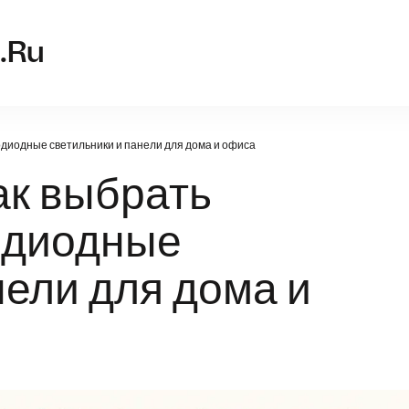
shurupovert-f
.ru
одиодные светильники и панели для дома и офиса
ак выбрать
одиодные
нели для дома и