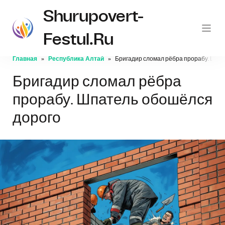
Shurupovert-
Festul.ru
Главная
Республика Алтай
Бригадир сломал рёбра прорабу. Шпа
Бригадир сломал рёбра
прорабу. Шпатель обошёлся
дорого