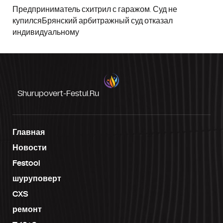
Предприниматель схитрил с гаражом. Суд не
купилсяБрянский арбитражный суд отказал
индивидуальному
Shurupovert-Festul.ru
Главная
Новости
Festool
шуруповерт
CXS
ремонт